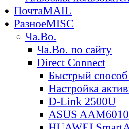
Почта
MAIL
Разное
MISC
Ча.Во.
Ча.Во. по сайту
Direct Connect
Быстрый способ
Настройка акти
D-Link 2500U
ASUS AAM601
HUAWEI Smart