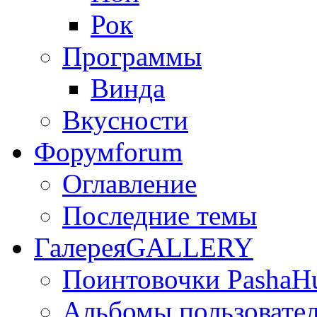
Рок
Программы
Винда
Вкусности
Форум
forum
Оглавление
Последние темы
Галерея
GALLERY
Поинтовочки PashaH
Альбомы пользовате