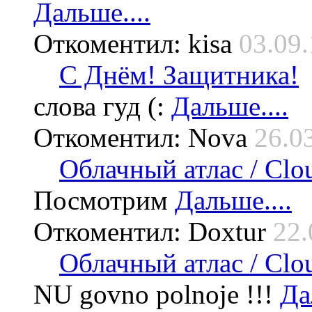
Дальше....
Откоментил: kisa
03.09.
С Днём! Защитника!
слова гуд (:
Дальше....
Откоментил: Nova
26.0
Облачный атлас / Cloud
Посмотрим
Дальше....
Откоментил: Doxtur
22.
Облачный атлас / Cloud
NU govno polnoje !!!
Да