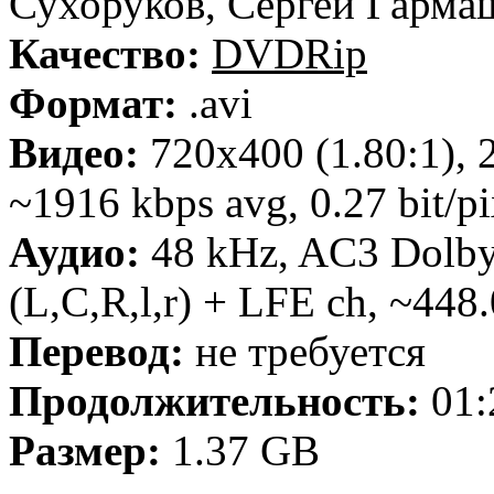
Сухоруков, Сергей Гарма
Качество:
DVDRip
Формат:
.avi
Видео:
720x400 (1.80:1), 2
~1916 kbps avg, 0.27 bit/pi
Аудио:
48 kHz, AC3 Dolby 
(L,C,R,l,r) + LFE ch, ~448
Перевод:
не требуется
Продолжительность:
01:
Размер:
1.37 GB