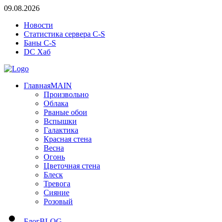
09.08.2026
Новости
Статистика сервера C-S
Баны C-S
DC Хаб
Главная
MAIN
Произвольно
Облака
Рваные обои
Вспышки
Галактика
Красная стена
Весна
Огонь
Цветочная стена
Блеск
Тревога
Сияние
Розовый
Блог
BLOG