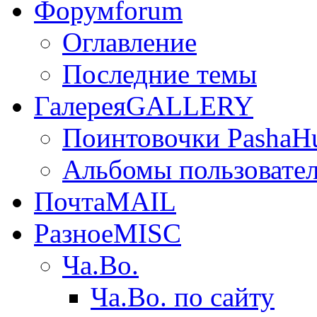
Форум
forum
Оглавление
Последние темы
Галерея
GALLERY
Поинтовочки PashaH
Альбомы пользовате
Почта
MAIL
Разное
MISC
Ча.Во.
Ча.Во. по сайту