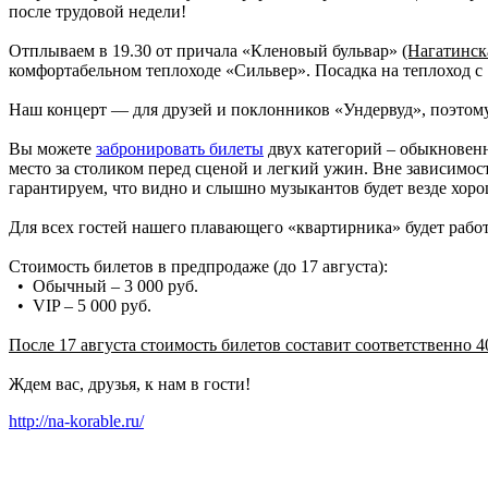
после трудовой недели!
Отплываем в 19.30 от причала «Кленовый бульвар»
(Нагатинск
комфортабельном теплоходе «Сильвер». Посадка на теплоход с 
Наш концерт — для друзей и поклонников «Ундервуд», поэтом
Вы можете
забронировать билеты
двух категорий – обыкновенн
место за столиком перед сценой и легкий ужин. Вне зависимост
гарантируем, что видно и слышно музыкантов будет везде хоро
Для всех гостей нашего плавающего «квартирника» будет работ
Стоимость билетов в предпродаже (до 17 августа):
• Обычный – 3 000 руб.
• VIP – 5 000 руб.
После 17 августа стоимость билетов составит соответственно 40
Ждем вас, друзья, к нам в гости!
http://na-korable.ru/