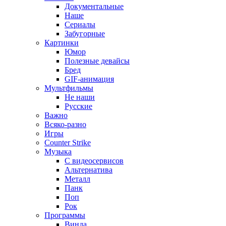
Документальные
Наше
Сериалы
Забугорные
Картинки
Юмор
Полезные девайсы
Бред
GIF-анимация
Мультфильмы
Не наши
Русские
Важно
Всяко-разно
Игры
Counter Strike
Музыка
С видеосервисов
Альтернатива
Металл
Панк
Поп
Рок
Программы
Винда