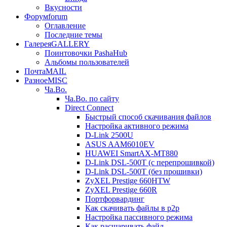
Вкусности
Форум
forum
Оглавление
Последние темы
Галерея
GALLERY
Поинтовочки PashaHub
Альбомы пользователей
Почта
MAIL
Разное
MISC
Ча.Во.
Ча.Во. по сайту
Direct Connect
Быстрый способ скачивания файлов
Настройка активного режима
D-Link 2500U
ASUS AAM6010EV
HUAWEI SmartAX-MT880
D-Link DSL-500T (c перепрошивкой)
D-Link DSL-500T (без прошивки)
ZyXEL Prestige 660HTW
ZyXEL Prestige 660R
Портфорвардинг
Как скачивать файлы в p2p
Настройка пассивного режима
Как расшаривать файл