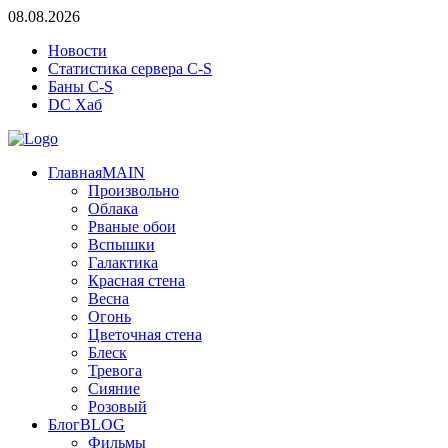
08.08.2026
Новости
Статистика сервера C-S
Баны C-S
DC Хаб
Главная
MAIN
Произвольно
Облака
Рваные обои
Вспышки
Галактика
Красная стена
Весна
Огонь
Цветочная стена
Блеск
Тревога
Сияние
Розовый
Блог
BLOG
Фильмы