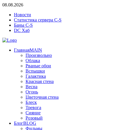
08.08.2026
Новости
Статистика сервера C-S
Баны C-S
DC Хаб
Главная
MAIN
Произвольно
Облака
Рваные обои
Вспышки
Галактика
Красная стена
Весна
Огонь
Цветочная стена
Блеск
Тревога
Сияние
Розовый
Блог
BLOG
Фильмы