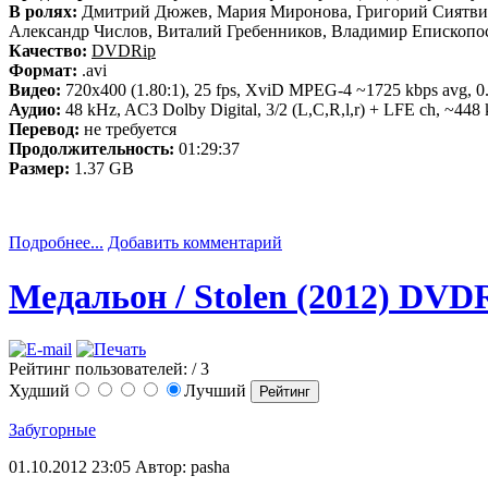
В ролях:
Дмитрий Дюжев, Мария Миронова, Григорий Сиятвин
Александр Числов, Виталий Гребенников, Владимир Епископо
Качество:
DVDRip
Формат:
.avi
Видео:
720x400 (1.80:1), 25 fps, XviD MPEG-4 ~1725 kbps avg, 0.2
Аудио:
48 kHz, AC3 Dolby Digital, 3/2 (L,C,R,l,r) + LFE ch, ~448 
Перевод:
не требуется
Продолжительность:
01:29:37
Размер:
1.37 GB
Подробнее...
Добавить комментарий
Медальон / Stolen (2012) DVD
Рейтинг пользователей:
/ 3
Худший
Лучший
Забугорные
01.10.2012 23:05
Автор: pasha