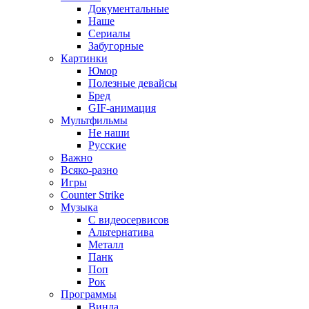
Документальные
Наше
Сериалы
Забугорные
Картинки
Юмор
Полезные девайсы
Бред
GIF-анимация
Мультфильмы
Не наши
Русские
Важно
Всяко-разно
Игры
Counter Strike
Музыка
С видеосервисов
Альтернатива
Металл
Панк
Поп
Рок
Программы
Винда