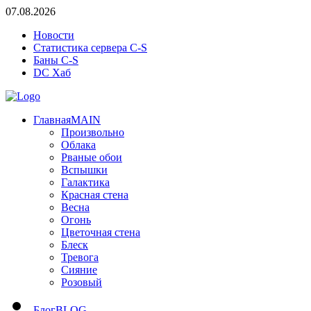
07.08.2026
Новости
Статистика сервера C-S
Баны C-S
DC Хаб
Главная
MAIN
Произвольно
Облака
Рваные обои
Вспышки
Галактика
Красная стена
Весна
Огонь
Цветочная стена
Блеск
Тревога
Сияние
Розовый
Блог
BLOG