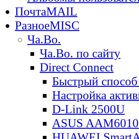
Почта
MAIL
Разное
MISC
Ча.Во.
Ча.Во. по сайту
Direct Connect
Быстрый способ
Настройка акти
D-Link 2500U
ASUS AAM601
HUAWEI Smart