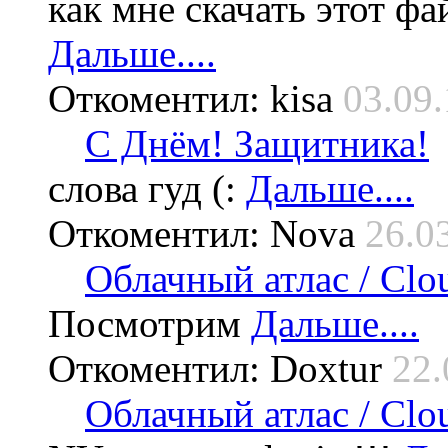
как мне скачать этот фа
Дальше....
Откоментил: kisa
03.09.
С Днём! Защитника!
слова гуд (:
Дальше....
Откоментил: Nova
26.0
Облачный атлас / Cloud
Посмотрим
Дальше....
Откоментил: Doxtur
22.
Облачный атлас / Cloud