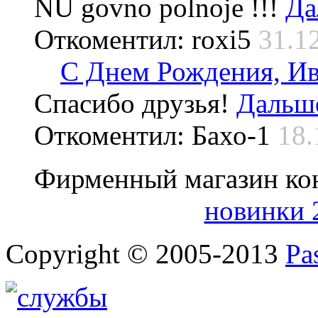
NU govno polnoje !!!
Да
Откоментил: roxi5
31.1
С Днем Рождения, Ив
Спасибо друзья!
Дальше
Откоментил: Бахо-1
18.
Фирменный магазин ко
новинки 
Copyright © 2005-2013
Pa