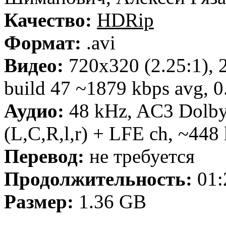
Качество:
HDRip
Формат:
.avi
Видео:
720x320 (2.25:1), 
build 47 ~1879 kbps avg, 0.
Аудио:
48 kHz, AC3 Dolby 
(L,C,R,l,r) + LFE ch, ~448
Перевод:
не требуется
Продолжительность:
01:
Размер:
1.36 GB