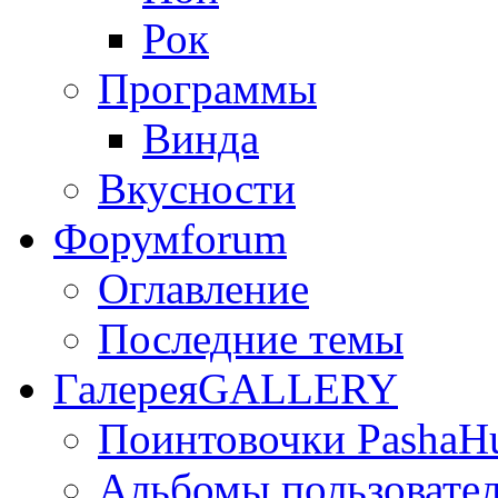
Рок
Программы
Винда
Вкусности
Форум
forum
Оглавление
Последние темы
Галерея
GALLERY
Поинтовочки PashaH
Альбомы пользовате