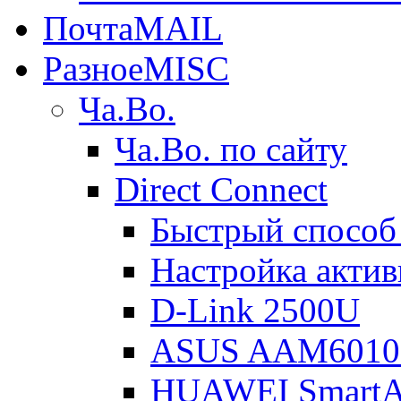
Почта
MAIL
Разное
MISC
Ча.Во.
Ча.Во. по сайту
Direct Connect
Быстрый способ
Настройка акти
D-Link 2500U
ASUS AAM601
HUAWEI Smart