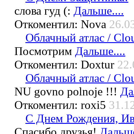
слова гуд (:
Дальше....
Откоментил: Nova
26.0
Облачный атлас / Cloud
Посмотрим
Дальше....
Откоментил: Doxtur
22.
Облачный атлас / Cloud
NU govno polnoje !!!
Да
Откоментил: roxi5
31.1
С Днем Рождения, Ив
Спасибо друзья!
Дальше