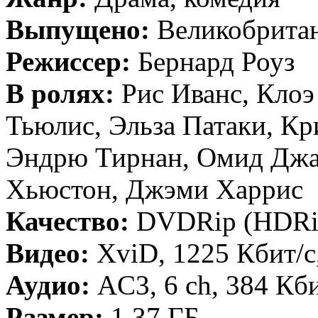
Выпущено:
Великобрита
Режиссер:
Бернард Роуз
В ролях:
Рис Иванс, Клоэ
Тьюлис, Эльза Патаки, Кр
Эндрю Тирнан, Омид Джа
Хьюстон, Джэми Харрис
Качество:
DVDRip (HDRi
Видео:
XviD, 1225 Кбит/с
Аудио:
AC3, 6 ch, 384 Кби
Размер:
1.37 ГБ