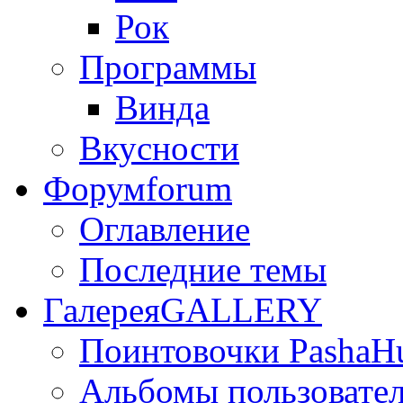
Рок
Программы
Винда
Вкусности
Форум
forum
Оглавление
Последние темы
Галерея
GALLERY
Поинтовочки PashaH
Альбомы пользовате