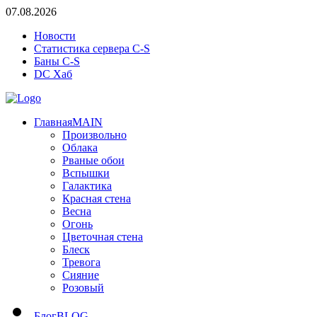
07.08.2026
Новости
Статистика сервера C-S
Баны C-S
DC Хаб
Главная
MAIN
Произвольно
Облака
Рваные обои
Вспышки
Галактика
Красная стена
Весна
Огонь
Цветочная стена
Блеск
Тревога
Сияние
Розовый
Блог
BLOG