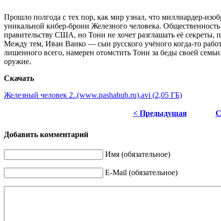
Прошло полгода с тех пор, как мир узнал, что миллиардер-изоб
уникальной кибер-брони Железного человека. Общественность 
правительству США, но Тони не хочет разглашать её секреты, по
Между тем, Иван Ванко — сын русского учёного когда-то рабо
лишенного всего, намерен отомстить Тони за беды своей семьи
оружие.
Скачать
Железный человек 2..(www.pashahub.ru).avi (2,05 ГБ)
< Предыдущая
С
Добавить комментарий
Имя (обязательное)
E-Mail (обязательное)