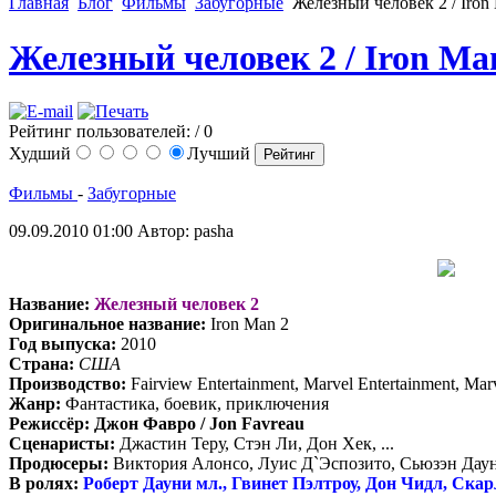
Главная
Блог
Фильмы
Забугорные
Железный человек 2 / Iron
Железный человек 2 / Iron Ma
Рейтинг пользователей:
/ 0
Худший
Лучший
Фильмы
-
Забугорные
09.09.2010 01:00
Автор: pasha
Название:
Железный человек 2
Оригинальное название:
Iron Man 2
Год выпуска:
2010
Страна:
США
Производство:
Fairview Entertainment, Marvel Entertainment, Marv
Жанр:
Фантастика, боевик, приключения
Режиссёр:
Джон Фавро / Jon Favreau
Сценаристы:
Джастин Теру, Стэн Ли, Дон Хек, ...
Продюсеры:
Виктория Алонсо, Луис Д`Эспозито, Сьюзэн Дау
В ролях:
Роберт Дауни мл., Гвинет Пэлтроу, Дон Чидл, Ска