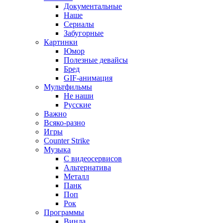
Документальные
Наше
Сериалы
Забугорные
Картинки
Юмор
Полезные девайсы
Бред
GIF-анимация
Мультфильмы
Не наши
Русские
Важно
Всяко-разно
Игры
Counter Strike
Музыка
С видеосервисов
Альтернатива
Металл
Панк
Поп
Рок
Программы
Винда