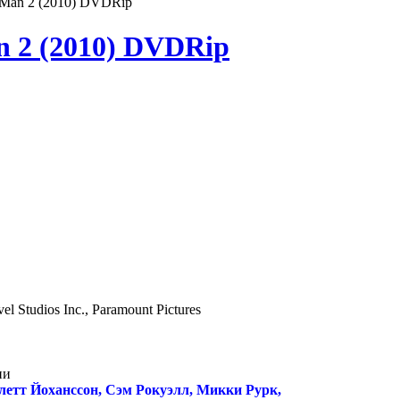
 Man 2 (2010) DVDRip
n 2 (2010) DVDRip
el Studios Inc., Paramount Pictures
ни
рлетт Йоханссон, Сэм Рокуэлл, Микки Рурк,