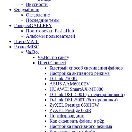
Вкусности
Форум
forum
Оглавление
Последние темы
Галерея
GALLERY
Поинтовочки PashaHub
Альбомы пользователей
Почта
MAIL
Разное
MISC
Ча.Во.
Ча.Во. по сайту
Direct Connect
Быстрый способ скачивания файлов
Настройка активного режима
D-Link 2500U
ASUS AAM6010EV
HUAWEI SmartAX-MT880
D-Link DSL-500T (c перепрошивкой)
D-Link DSL-500T (без прошивки)
ZyXEL Prestige 660HTW
ZyXEL Prestige 660R
Портфорвардинг
Как скачивать файлы в p2p
Настройка пассивного режима
Как расшаривать файл