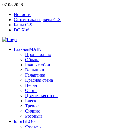
07.08.2026
Новости
Статистика сервера C-S
Баны C-S
DC Хаб
Главная
MAIN
Произвольно
Облака
Рваные обои
Вспышки
Галактика
Красная стена
Весна
Огонь
Цветочная стена
Блеск
Тревога
Сияние
Розовый
Блог
BLOG
Фильмы