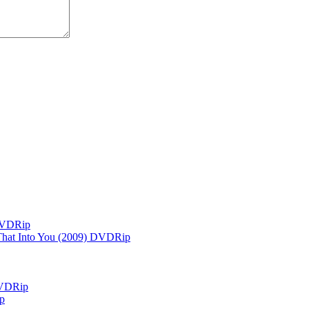
 DVDRip
 That Into You (2009) DVDRip
DVDRip
p