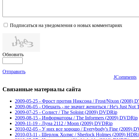
Подписаться на уведомления о новых комментариях
Обновить
Отправить
JComments
Связанные
материалы сайта
2009-05-25 - Фрост против Никсона / Frost/Nixon (2008)
2009-06-05 - Обещать - не значит жениться / He's Just Not
2009-07-25 - Солист / The Soloist (2009) DVDRip
2009-08-15 - Информаторы / The Informers (2009) DVDRip
2009-11-19 - Луна 2112 / Moon (2009) DVDRip
2010-02-05 - У них все хорошо / Everybody's Fine (2009) 
2010-03-11 - Шерлок Холмс / Sherlock Holmes (2009) HDRi