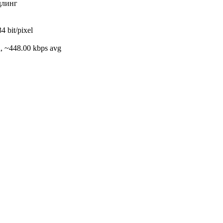
длинг
4 bit/pixel
h, ~448.00 kbps avg