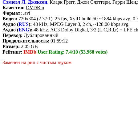
Сэмюэл Л. Джексон,
Кларк Грегг, Джон Слэттери, Гарри Шен
Качество:
DVDRip
Формат:
.avi
Видео:
720x304 (2.37:1), 25 fps, XviD build 50 ~1884 kbps avg, 0.3
Аудио (
RUS
):
48 kHz, MPEG Layer 3, 2 ch, ~128.00 kbps avg
Аудио (
ENG
):
48 kHz, AC3 Dolby Digital, 3/2 (L,C,R,l,r) + LFE c
Перевод:
Дублированный
Продолжительность:
01:59:12
Размер:
2.05 GB
Рейтинг:
IMDb
User Rating: 7.4/10 (53,968 votes)
Заменен на рип с чистым звуком