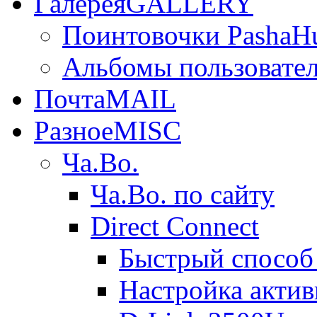
Галерея
GALLERY
Поинтовочки PashaH
Альбомы пользовате
Почта
MAIL
Разное
MISC
Ча.Во.
Ча.Во. по сайту
Direct Connect
Быстрый способ
Настройка акти