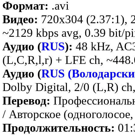
Формат:
.avi
Видео:
720x304 (2.37:1), 2
~2129 kbps avg, 0.39 bit/pi
Аудио (
RUS
):
48 kHz, AC3 
(L,C,R,l,r) + LFE ch, ~448
Аудио (
RUS (Володарски
Dolby Digital, 2/0 (L,R) c
Перевод:
Профессиональн
/ Авторское (одноголосое
Продолжительность:
01: