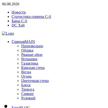
06.08.2026
Новости
Статистика сервера C-S
Баны C-S
DC Хаб
Главная
MAIN
Произвольно
Облака
Рваные обои
Вспышки
Галактика
Красная стена
Весна
Огонь
Цветочная стена
Блеск
Тревога
Сияние
Розовый
Блог
BLOG