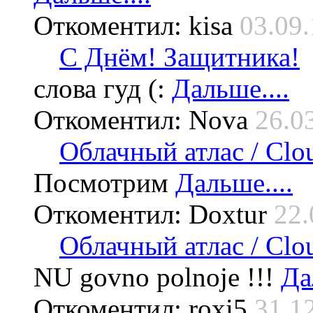
Откоментил: kisa
03.09.
С Днём! Защитника!
слова гуд (:
Дальше....
Откоментил: Nova
26.0
Облачный атлас / Cloud
Посмотрим
Дальше....
Откоментил: Doxtur
22.
Облачный атлас / Cloud
NU govno polnoje !!!
Да
Откоментил: roxi5
31.1