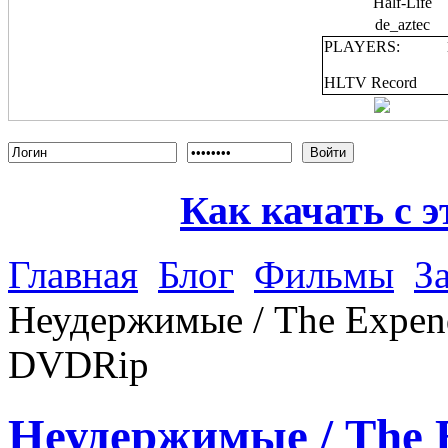
Half-Life
de_aztec
PLAYERS:
HLTV Record
Войти
Как качать с э
Главная
Блог
Фильмы
З
Неудержимые / The Expend
DVDRip
Неудержимые / The 