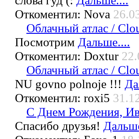
слова гуд (:
Дальше....
Откоментил: Nova
26.0
Облачный атлас / Cloud
Посмотрим
Дальше....
Откоментил: Doxtur
22.
Облачный атлас / Cloud
NU govno polnoje !!!
Да
Откоментил: roxi5
31.1
С Днем Рождения, Ив
Спасибо друзья!
Дальше