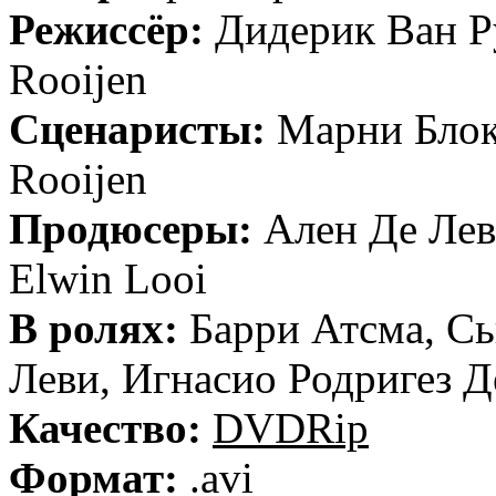
Режиссёр:
Дидерик Ван Ру
Rooijen
Сценаристы:
Марни Блок,
Rooijen
Продюсеры:
Ален Де Лев
Elwin Looi
В ролях:
Барри Атсма, С
Леви, Игнасио Родригез Д
Качество:
DVDRip
Формат:
.avi