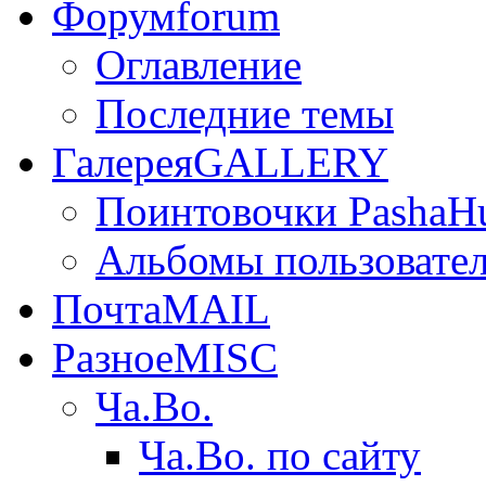
Форум
forum
Оглавление
Последние темы
Галерея
GALLERY
Поинтовочки PashaH
Альбомы пользовате
Почта
MAIL
Разное
MISC
Ча.Во.
Ча.Во. по сайту