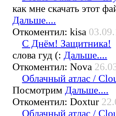
как мне скачать этот фа
Дальше....
Откоментил: kisa
03.09.
С Днём! Защитника!
слова гуд (:
Дальше....
Откоментил: Nova
26.0
Облачный атлас / Cloud
Посмотрим
Дальше....
Откоментил: Doxtur
22.
Облачный атлас / Cloud