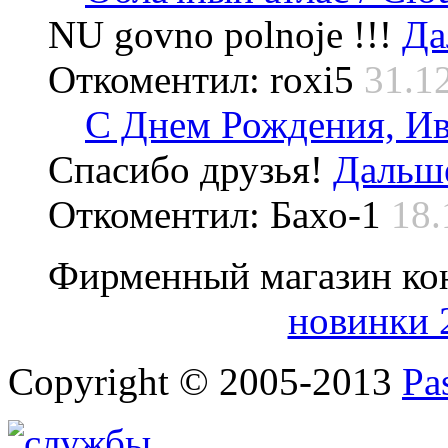
NU govno polnoje !!!
Да
Откоментил: roxi5
31.1
С Днем Рождения, Ив
Спасибо друзья!
Дальше
Откоментил: Бахо-1
18.
Фирменный магазин ко
новинки 
Copyright © 2005-2013
Pa