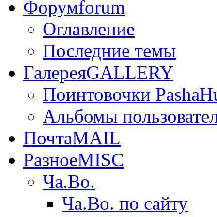
Форум
forum
Оглавление
Последние темы
Галерея
GALLERY
Поинтовочки PashaH
Альбомы пользовате
Почта
MAIL
Разное
MISC
Ча.Во.
Ча.Во. по сайту