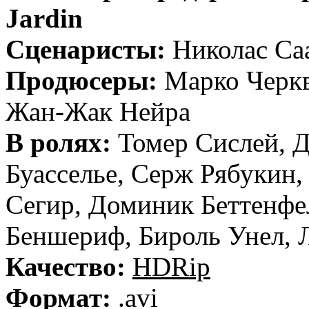
Jardin
Сценаристы:
Николас Са
Продюсеры:
Марко Черкв
Жан-Жак Нейра
В ролях:
Томер Сислей, 
Буасселье, Серж Рябукин,
Сегир, Доминик Беттенфе
Беншериф, Бироль Унел, 
Качество:
HDRip
Формат:
.avi