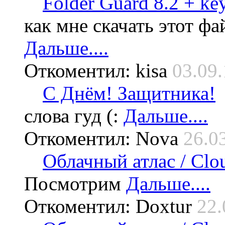
Folder Guard 8.2 + ke
как мне скачать этот фа
Дальше....
Откоментил: kisa
03.09.
С Днём! Защитника!
слова гуд (:
Дальше....
Откоментил: Nova
26.0
Облачный атлас / Cloud
Посмотрим
Дальше....
Откоментил: Doxtur
22.