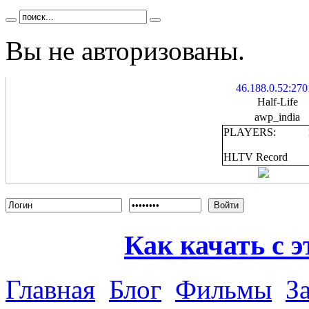
Вы не авторизованы.
46.188.0.52:270
Half-Life
awp_india
PLAYERS:
HLTV Record
Войти
Как качать с э
Главная
Блог
Фильмы
З