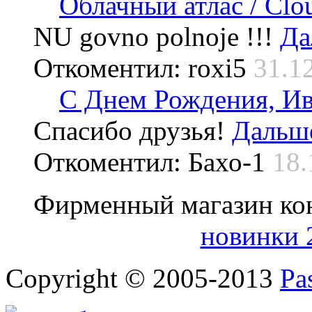
Облачный атлас / Cloud
NU govno polnoje !!!
Да
Откоментил: roxi5
31.1
С Днем Рождения, Ив
Спасибо друзья!
Дальше
Откоментил: Бахо-1
18.
Фирменный магазин ко
новинки 
Copyright © 2005-2013
Pa