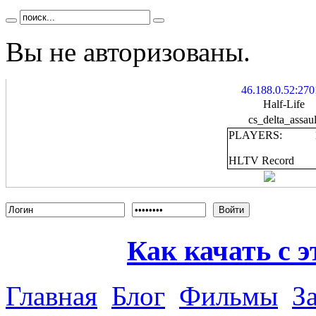
Вы не авторизованы.
46.188.0.52:270
Half-Life
cs_delta_assaul
PLAYERS:
HLTV Record
Войти
Как качать с э
Главная
Блог
Фильмы
З