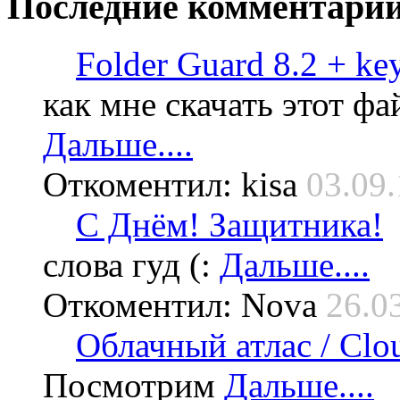
Последние
комментари
Folder Guard 8.2 + ke
как мне скачать этот фа
Дальше....
Откоментил: kisa
03.09.
С Днём! Защитника!
слова гуд (:
Дальше....
Откоментил: Nova
26.0
Облачный атлас / Cloud
Посмотрим
Дальше....