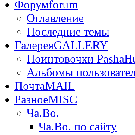
Форум
forum
Оглавление
Последние темы
Галерея
GALLERY
Поинтовочки PashaH
Альбомы пользовате
Почта
MAIL
Разное
MISC
Ча.Во.
Ча.Во. по сайту