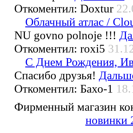
Откоментил: Doxtur
22.
Облачный атлас / Cloud
NU govno polnoje !!!
Да
Откоментил: roxi5
31.1
С Днем Рождения, Ив
Спасибо друзья!
Дальше
Откоментил: Бахо-1
18.
Фирменный магазин ко
новинки 