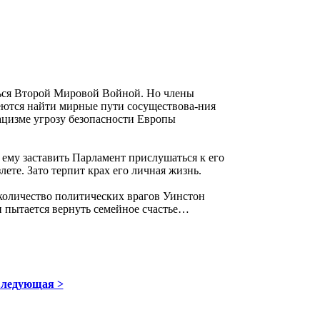
ться Второй Мировой Войной. Но члены
еются найти мирные пути сосуществова-ния
ацизме угрозу безопасности Европы
ему заставить Парламент прислушаться к его
ете. Зато терпит крах его личная жизнь.
количество политических врагов Уинстон
 пытается вернуть семейное счастье…
ледующая >