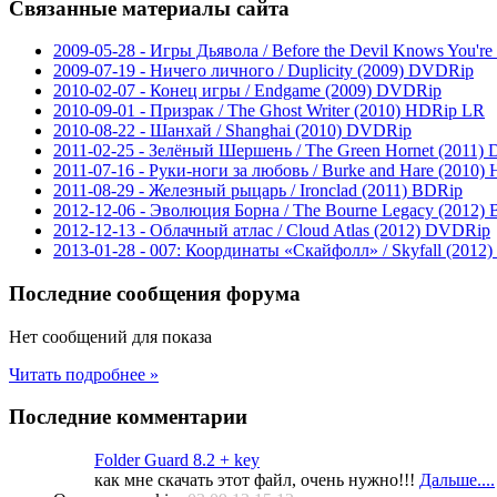
Связанные
материалы сайта
2009-05-28 - Игры Дьявола / Before the Devil Knows You'
2009-07-19 - Ничего личного / Duplicity (2009) DVDRip
2010-02-07 - Конец игры / Endgame (2009) DVDRip
2010-09-01 - Призрак / The Ghost Writer (2010) HDRip LR
2010-08-22 - Шанхай / Shanghai (2010) DVDRip
2011-02-25 - Зелёный Шершень / The Green Hornet (2011)
2011-07-16 - Руки-ноги за любовь / Burke and Hare (2010)
2011-08-29 - Железный рыцарь / Ironclad (2011) BDRip
2012-12-06 - Эволюция Борна / The Bourne Legacy (2012)
2012-12-13 - Облачный атлас / Cloud Atlas (2012) DVDRip
2013-01-28 - 007: Координаты «Скайфолл» / Skyfall (201
Последние
сообщения форума
Нет сообщений для показа
Читать подробнее »
Последние
комментарии
Folder Guard 8.2 + key
как мне скачать этот файл, очень нужно!!!
Дальше....