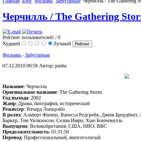
Главная
Блог
Фильмы
Забугорные
Черчилль / The Gathering 
Черчилль / The Gathering Sto
Рейтинг пользователей:
/ 0
Худший
Лучший
Фильмы
-
Забугорные
07.12.2010 00:58
Автор: pasha
Название
: Черчилль
Оригинальное название
: The Gathering Storm
Год выхода
: 2002
Жанр
: Драма, биография, исторический
Режиссер
: Ричард Лонкрэйн
В ролях
: Альберт Финни, Ванесса Редгрейв, Джим Броудбент,
Баркер, Том Уилкинсон, Селия Имри, Хью Бонневилль
Выпущено
: Великобритания, США, HBO, BBC
Продолжительность
: 01:31:50
Перевод
: Профессиональный, многоголосый