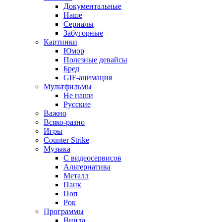
Документальные
Наше
Сериалы
Забугорные
Картинки
Юмор
Полезные девайсы
Бред
GIF-анимация
Мультфильмы
Не наши
Русские
Важно
Всяко-разно
Игры
Counter Strike
Музыка
С видеосервисов
Альтернатива
Металл
Панк
Поп
Рок
Программы
Винда