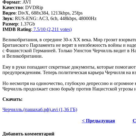
Формат
: AVI
Качество
: DVDRip
Видео
: DivX, 688x384, 1213kbps, 25fps
Звук
: RUS-ENG: AC3, 6ch, 448kbps, 48000Hz
Размер
: 1.37Gb
IMDB Rating
:
7.5/10 (2,211 votes)
Великобритания, в середине 30-х XX века. Мир грозит взорва
Британского Парламента не верят в неизбежность войны и над
с Фашистской Германией. Только Уинстон Черчилль видит в Н
и Великобритании.
Ему в руки попадают секретные документы, которые помогают 
предупреждениям. Теперь политическая карьера Черчилля на взл
Но несмотря на одиночество, глубокую депрессию и огромное 
Черчилль продолжает свою борьбу против Нацистской угрозы и
Скачать:
Черчилль.(пашахаб.рф).avi (1,36 ГБ)
< Предыдущая
С
Добавить комментарий