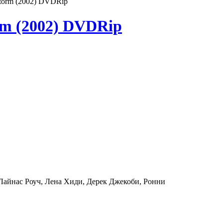
Storm (2002) DVDRip
rm (2002) DVDRip
 Лайнас Роуч, Лена Хиди, Дерек Джекоби, Ронни