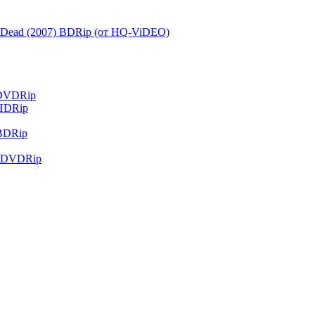
re Dead (2007) BDRip (от HQ-ViDEO)
 DVDRip
 HDRip
 BDRip
2) DVDRip