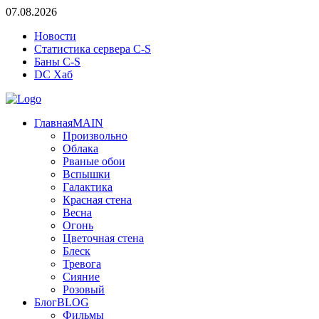
07.08.2026
Новости
Статистика сервера C-S
Баны C-S
DC Хаб
Главная
MAIN
Произвольно
Облака
Рваные обои
Вспышки
Галактика
Красная стена
Весна
Огонь
Цветочная стена
Блеск
Тревога
Сияние
Розовый
Блог
BLOG
Фильмы