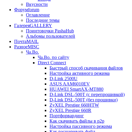
Вкусности
Форум
forum
Оглавление
Последние темы
Галерея
GALLERY
Поинтовочки PashaHub
Альбомы пользователей
Почта
MAIL
Разное
MISC
Ча.Во.
Ча.Во. по сайту
Direct Connect
Быстрый способ скачивания файлов
Настройка активного режима
D-Link 2500U
ASUS AAM6010EV
HUAWEI SmartAX-MT880
D-Link DSL-500T (c перепрошивкой)
D-Link DSL-500T (без прошивки)
ZyXEL Prestige 660HTW
ZyXEL Prestige 660R
Портфорвардинг
Как скачивать файлы в p2p
Настройка пассивного режима
Как расшаривать файл