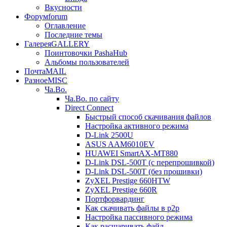
Вкусности
Форум
forum
Оглавление
Последние темы
Галерея
GALLERY
Поинтовочки PashaHub
Альбомы пользователей
Почта
MAIL
Разное
MISC
Ча.Во.
Ча.Во. по сайту
Direct Connect
Быстрый способ скачивания файлов
Настройка активного режима
D-Link 2500U
ASUS AAM6010EV
HUAWEI SmartAX-MT880
D-Link DSL-500T (c перепрошивкой)
D-Link DSL-500T (без прошивки)
ZyXEL Prestige 660HTW
ZyXEL Prestige 660R
Портфорвардинг
Как скачивать файлы в p2p
Настройка пассивного режима
Как расшаривать файл