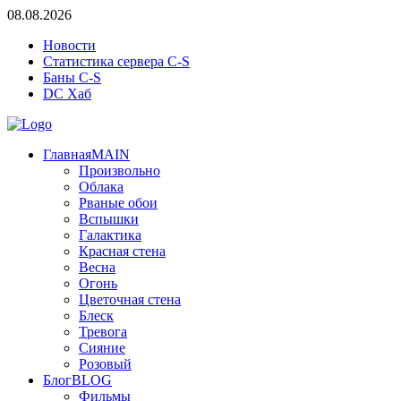
08.08.2026
Новости
Статистика сервера C-S
Баны C-S
DC Хаб
Главная
MAIN
Произвольно
Облака
Рваные обои
Вспышки
Галактика
Красная стена
Весна
Огонь
Цветочная стена
Блеск
Тревога
Сияние
Розовый
Блог
BLOG
Фильмы