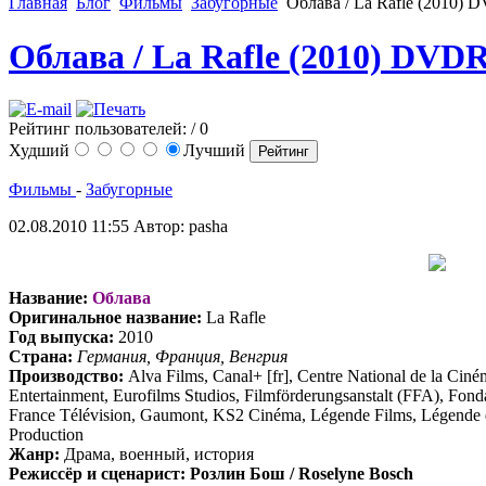
Главная
Блог
Фильмы
Забугорные
Облава / La Rafle (2010) 
Облава / La Rafle (2010) DVD
Рейтинг пользователей:
/ 0
Худший
Лучший
Фильмы
-
Забугорные
02.08.2010 11:55
Автор: pasha
Название:
Облава
Оригинальное название:
La Rafle
Год выпуска:
2010
Страна:
Германия, Франция, Венгрия
Производство:
Alva Films, Canal+ [fr], Centre National de la Ci
Entertainment, Eurofilms Studios, Filmförderungsanstalt (FFA), Fon
France Télévision, Gaumont, KS2 Cinéma, Légende Films, Légende de
Production
Жанр:
Драма, военный, история
Режиссёр и сценарист:
Розлин Бош / Roselyne Bosch