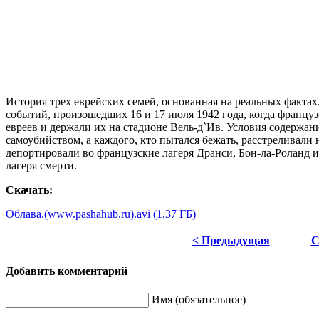
История трех еврейских семей, основанная на реальных фактах
событий, произошедших 16 и 17 июля 1942 года, когда француз
евреев и держали их на стадионе Вель-д`Ив. Условия содержа
самоубийством, а каждого, кто пытался бежать, расстреливали 
депортировали во французские лагеря Дранси, Бон-ла-Роланд и
лагеря смерти.
Скачать:
Облава.(www.pashahub.ru).avi (1,37 ГБ)
< Предыдущая
С
Добавить комментарий
Имя (обязательное)