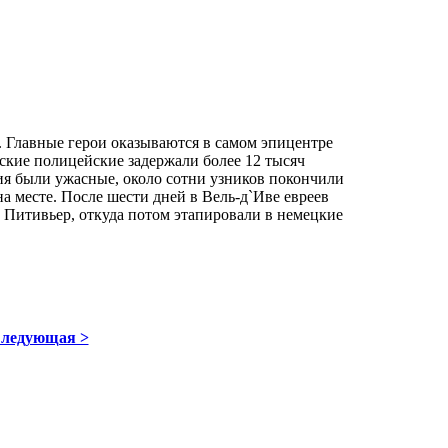
. Главные герои оказываются в самом эпицентре
ские полицейские задержали более 12 тысяч
ния были ужасные, около сотни узников покончили
на месте. После шести дней в Вель-д`Иве евреев
 Питивьер, откуда потом этапировали в немецкие
ледующая >