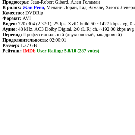
Продюсеры:
Jean-Robert Gibard, Ален Голдман
В ролях:
Жан Рено
, Мелани Лоран, Гад Элмале, Хьюго Леверд
Качество:
DVDRip
Формат:
AVI
Видео:
720x304 (2.37:1), 25 fps, XviD build 50 ~1427 kbps avg, 0.2
Аудио:
48 kHz, AC3 Dolby Digital, 2/0 (L,R) ch, ~192.00 kbps avg
Перевод:
Профессиональный (двухголосый, закадровый)
Продолжительность:
02:00:01
Размер:
1.37 GB
Рейтинг:
IMDb
User Rating: 5.8/10 (287 votes)