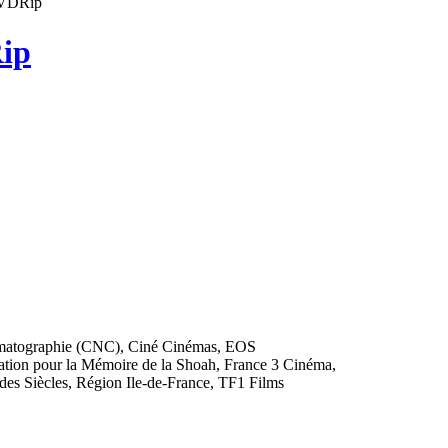
DVDRip
Rip
nématographie (CNC), Ciné Cinémas, EOS
dation pour la Mémoire de la Shoah, France 3 Cinéma,
s Siècles, Région Ile-de-France, TF1 Films