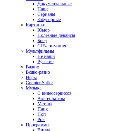
Документальные
Наше
Сериалы
Забугорные
Картинки
Юмор
Полезные девайсы
Бред
GIF-анимация
Мультфильмы
Не наши
Русские
Важно
Всяко-разно
Игры
Counter Strike
Музыка
С видеосервисов
Альтернатива
Металл
Панк
Поп
Рок
Программы
Винда