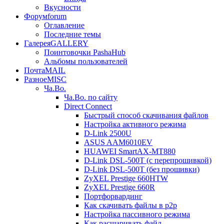
Вкусности
Форум
forum
Оглавление
Последние темы
Галерея
GALLERY
Поинтовочки PashaHub
Альбомы пользователей
Почта
MAIL
Разное
MISC
Ча.Во.
Ча.Во. по сайту
Direct Connect
Быстрый способ скачивания файлов
Настройка активного режима
D-Link 2500U
ASUS AAM6010EV
HUAWEI SmartAX-MT880
D-Link DSL-500T (c перепрошивкой)
D-Link DSL-500T (без прошивки)
ZyXEL Prestige 660HTW
ZyXEL Prestige 660R
Портфорвардинг
Как скачивать файлы в p2p
Настройка пассивного режима
Как расшаривать файл