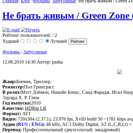
Главная
Блог
Фильмы
Забугорные
Не брать живым / Green Z
Не брать живым / Green Zone
Рейтинг пользователей:
/ 2
Худший
Лучший
Фильмы
-
Забугорные
12.06.2010 14:30
Автор: pasha
Жанр:
Боевик, Триллер,
Режиссер:
Пол Гринграсс
В ролях:
Мэтт Дэймон, Никойе Бэнкс, Саид Фарадж, Игал Нао
Эдуард Х. Р. Глюк
Год выпуска:
2010
Качество:
HDRip LR
Формат:
AVI
Видео:
720x304 (2.37:1), 23.976 fps, XviD build 50 ~1781 kbps avg,
Аудио (
RUS ; ENG
):
48 kHz, AC3 Dolby Digital, 3/2 (L,C,R,l,r) 
Перевод:
Профессиональный (двухголосый, закадровый)