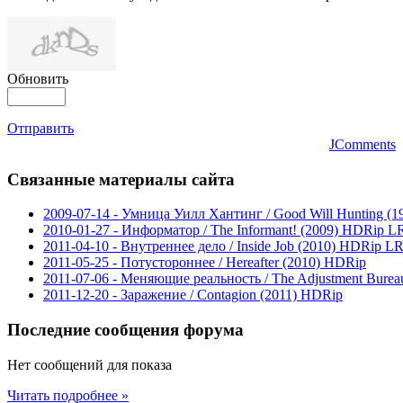
Обновить
Отправить
JComments
Связанные
материалы сайта
2009-07-14 - Умница Уилл Хантинг / Good Will Hunting (
2010-01-27 - Информатор / The Informant! (2009) HDRip L
2011-04-10 - Внутреннее дело / Inside Job (2010) HDRip L
2011-05-25 - Потустороннее / Hereafter (2010) HDRip
2011-07-06 - Меняющие реальность / The Adjustment Burea
2011-12-20 - Заражение / Contagion (2011) HDRip
Последние
сообщения форума
Нет сообщений для показа
Читать подробнее »