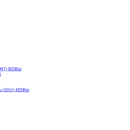
1997) BDRip
R
R
u (2011) HDRip