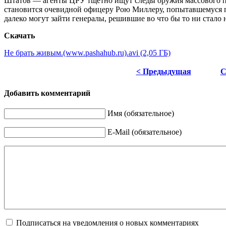
Штатов — агенты ЦРУ тщетно ищут следы оружия массового п
становится очевидной офицеру Рою Миллеру, попытавшемуся п
далеко могут зайти генералы, решившие во что бы то ни стало
Скачать
Не брать живым.(www.pashahub.ru).avi (2,05 ГБ)
< Предыдущая
С
Добавить комментарий
Имя (обязательное)
E-Mail (обязательное)
Подписаться на уведомления о новых комментариях