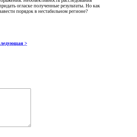
оражения. Необъективность расследования
ридать огласке полученные результаты. Но как
 навести порядок в нестабильном регионе?
ледующая >