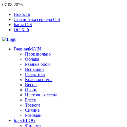
07.08.2026
Новости
Статистика сервера C-S
Баны C-S
DC Хаб
Главная
MAIN
Произвольно
Облака
Рваные обои
Вспышки
Галактика
Красная стена
Весна
Огонь
Цветочная стена
Блеск
Тревога
Сияние
Розовый
Блог
BLOG
Фильмы