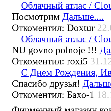
Облачный атлас / Cloud
Посмотрим
Дальше....
Откоментил: Doxtur
22.
Облачный атлас / Cloud
NU govno polnoje !!!
Да
Откоментил: roxi5
31.1
С Днем Рождения, Ив
Спасибо друзья!
Дальше
Откоментил: Бахо-1
18.
Фирменный магазин ко