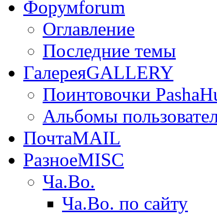
Форум
forum
Оглавление
Последние темы
Галерея
GALLERY
Поинтовочки PashaH
Альбомы пользовате
Почта
MAIL
Разное
MISC
Ча.Во.
Ча.Во. по сайту