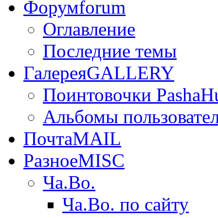
Форум
forum
Оглавление
Последние темы
Галерея
GALLERY
Поинтовочки PashaH
Альбомы пользовате
Почта
MAIL
Разное
MISC
Ча.Во.
Ча.Во. по сайту