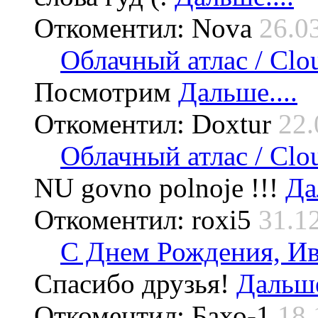
Откоментил: Nova
26.0
Облачный атлас / Cloud
Посмотрим
Дальше....
Откоментил: Doxtur
22.
Облачный атлас / Cloud
NU govno polnoje !!!
Да
Откоментил: roxi5
31.1
С Днем Рождения, Ив
Спасибо друзья!
Дальше
Откоментил: Бахо-1
18.