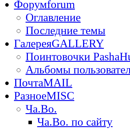
Форум
forum
Оглавление
Последние темы
Галерея
GALLERY
Поинтовочки PashaH
Альбомы пользовате
Почта
MAIL
Разное
MISC
Ча.Во.
Ча.Во. по сайту