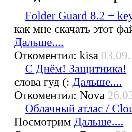
Folder Guard 8.2 + ke
как мне скачать этот фа
Дальше....
Откоментил: kisa
03.09.
С Днём! Защитника!
слова гуд (:
Дальше....
Откоментил: Nova
26.0
Облачный атлас / Cloud
Посмотрим
Дальше....