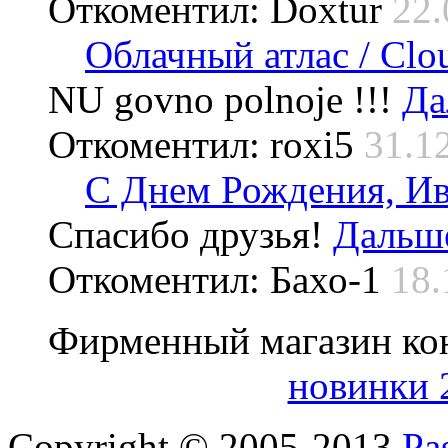
Откоментил: Doxtur
22.
Облачный атлас / Cloud
NU govno polnoje !!!
Да
Откоментил: roxi5
31.1
С Днем Рождения, Ив
Спасибо друзья!
Дальше
Откоментил: Бахо-1
18.
Фирменный магазин ко
новинки 
Copyright © 2005-2013
Pa