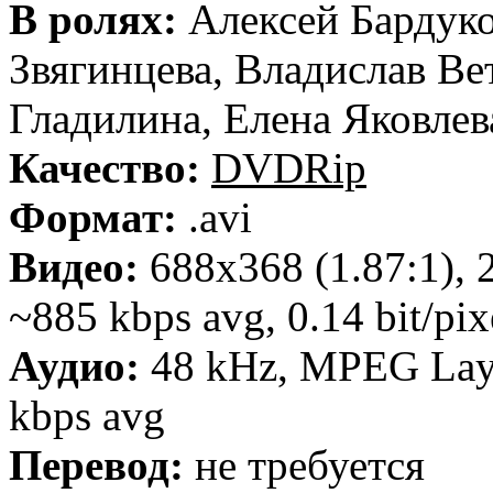
В ролях:
Алексей Бардуко
Звягинцева, Владислав Ве
Гладилина, Елена Яковлев
Качество:
DVDRip
Формат:
.avi
Видео:
688x368 (1.87:1), 2
~885 kbps avg, 0.14 bit/pix
Аудио:
48 kHz, MPEG Layer
kbps avg
Перевод:
не требуется