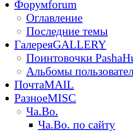
Форум
forum
Оглавление
Последние темы
Галерея
GALLERY
Поинтовочки PashaH
Альбомы пользовате
Почта
MAIL
Разное
MISC
Ча.Во.
Ча.Во. по сайту