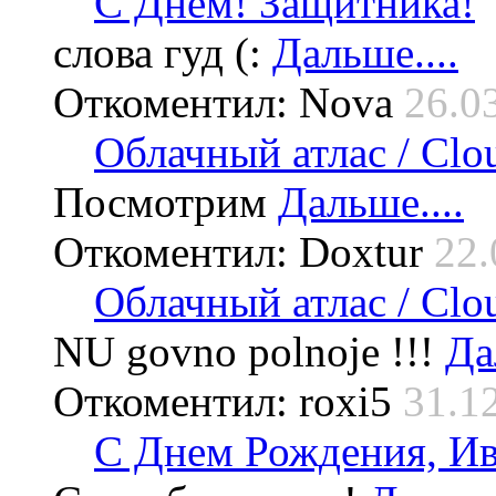
С Днём! Защитника!
слова гуд (:
Дальше....
Откоментил: Nova
26.0
Облачный атлас / Cloud
Посмотрим
Дальше....
Откоментил: Doxtur
22.
Облачный атлас / Cloud
NU govno polnoje !!!
Да
Откоментил: roxi5
31.1
С Днем Рождения, Ив