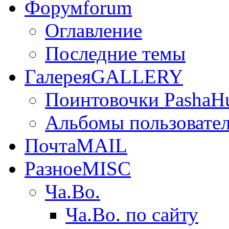
Форум
forum
Оглавление
Последние темы
Галерея
GALLERY
Поинтовочки PashaH
Альбомы пользовате
Почта
MAIL
Разное
MISC
Ча.Во.
Ча.Во. по сайту