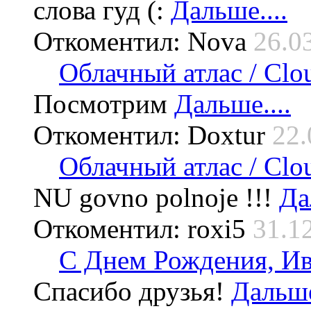
слова гуд (:
Дальше....
Откоментил: Nova
26.0
Облачный атлас / Cloud
Посмотрим
Дальше....
Откоментил: Doxtur
22.
Облачный атлас / Cloud
NU govno polnoje !!!
Да
Откоментил: roxi5
31.1
С Днем Рождения, Ив
Спасибо друзья!
Дальше