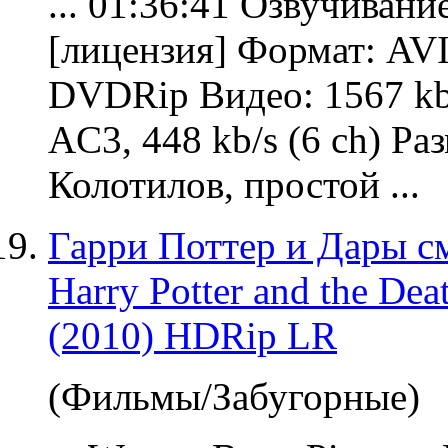
... 01:36:41
Озвучивани
[лицензия] Формат: AVI
DVDRip Видео: 1567 kb
AC3, 448 kb/s (6 ch) Ра
Колотилов, простой ...
Гарри Поттер и Дары см
Harry Potter and the Dea
(2010) HDRip LR
(Фильмы/Забугорные)