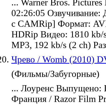
... Warner Bros. Pictur
02:26:05
Озвучивание
:
с CAMRip] Формат: AVI
HDRip Видео: 1810 kb/s
MP3, 192 kb/s (2 ch) Разм
Чрево / Womb (2010) 
(Фильмы/Забугорные)
... Лоуренс Выпущено: 
Франция / Razor Film P