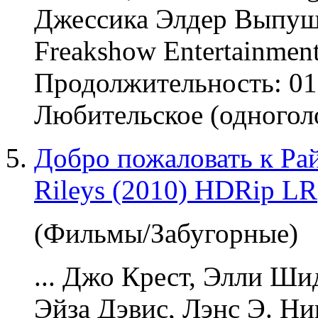
Джессика Элдер Выпущ
Freakshow Entertainmen
Продолжительность: 01
Любительское (одноголо
Добро пожаловать к Рай
Rileys (2010) HDRip LR
(Фильмы/Забугорные)
... Джо Крест, Элли Ши
Эйза Дэвис, Лэнс Э. Ни