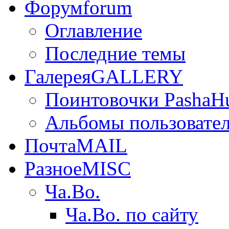
Форум
forum
Оглавление
Последние темы
Галерея
GALLERY
Поинтовочки PashaH
Альбомы пользовате
Почта
MAIL
Разное
MISC
Ча.Во.
Ча.Во. по сайту