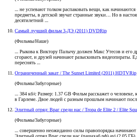
... не успевают толком распаковать вещи, как
начинают
ся
предметы, в детской звучат странные звуки… Но в настоя
десятилетний ...
Самый лучший фильм 3-ДЭ (2011) DVDRip
(Фильмы/Наше)
... Рыкова к Виктору Палычу должен Макс Утесов и его 
сгорают, и друзей
начинают
разыскивать видеопираты. Ед
переснять ...
Ограниченный закат / The Sunset Limited (2011) HDTVRip
(Фильмы/Забугорные)
... 384 кб/с Размер: 1.37 GB Фильм расскажет о человеке,
в Гарлеме. Двое людей с разным прошлым
начинают
после
Элитный отряд: Враг среди нас / Tropa de Elite 2 / Elite S
(Фильмы/Забугорные)
... совершенно неожиданно силы правопорядка
начинают
Элитный отряд Враг среди нас.(пашахаб.рф).avi (2,05 ГБ) .