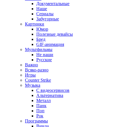
Документальные
Наше
Сериалы
Забугорные
Картинки
Юмор
Полезные девайсы
Бред
GIF-анимация
Мультфильмы
Не наши
Русские
Важно
Всяко-разно
Игры
Counter Strike
Музыка
С видеосервисов
Альтернатива
Металл
Панк
Поп
Рок
Программы
Винда