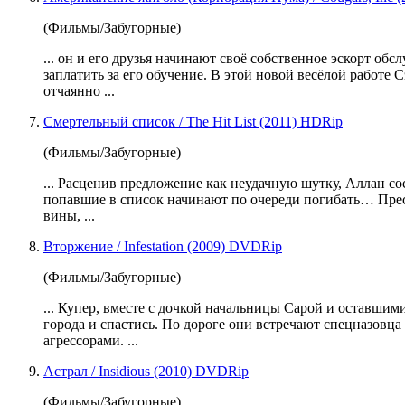
(Фильмы/Забугорные)
... он и его друзья
начинают
своё собственное эскорт обс
заплатить за его обучение. В этой новой весёлой работе 
отчаянно ...
Смертельный список / The Hit List (2011) HDRip
(Фильмы/Забугорные)
... Расценив предложение как неудачную шутку, Аллан с
попавшие в список
начинают
по очереди погибать… Пре
вины, ...
Вторжение / Infestation (2009) DVDRip
(Фильмы/Забугорные)
... Купер, вместе с дочкой начальницы Сарой и оставши
города и спастись. По дороге они встречают спецназовца
агрессорами. ...
Астрал / Insidious (2010) DVDRip
(Фильмы/Забугорные)