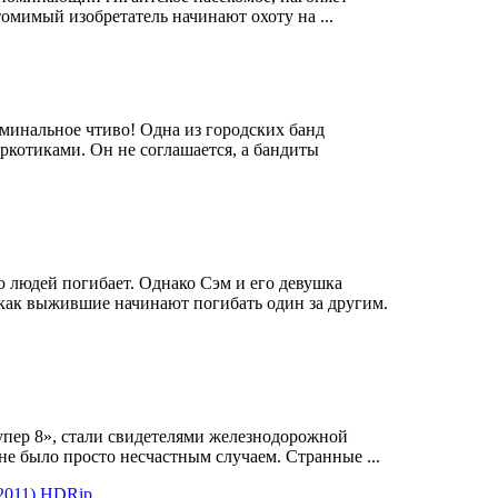
томимый изобретатель
начинают
охоту на ...
риминальное чтиво! Одна из городских банд
аркотиками. Он не соглашается, а бандиты
во людей погибает. Однако Сэм и его девушка
к как выжившие
начинают
погибать один за другим.
упер 8», стали свидетелями железнодорожной
 не было просто несчастным случаем. Странные ...
(2011) HDRip