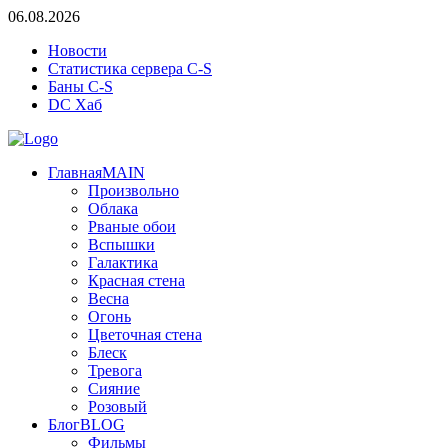
06.08.2026
Новости
Статистика сервера C-S
Баны C-S
DC Хаб
Главная
MAIN
Произвольно
Облака
Рваные обои
Вспышки
Галактика
Красная стена
Весна
Огонь
Цветочная стена
Блеск
Тревога
Сияние
Розовый
Блог
BLOG
Фильмы