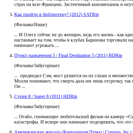
страх на всю Францию. Застенчивый киномеханик и неу
Как пройти в библиотеку? (2012) SATRip
(Фильмы/Наше)
... И Олегу сейчас не до женщин, ведь его жизнь - как к
настаивает на том, чтобы в клубах Баринова торговали н
начинают
угрожать ...
Пункт назначения 5 / Final Destination 5 (2011) BDRip
(Фильмы/Забугорные)
... предвидел Сэм, мост рушится на их глазах и множест
Молли понимают, что смерть дала им лишь отсрочку, та
Он ...
Супер 8 / Super 8 (2011) HDRip
(Фильмы/Забугорные)
... Огайо, снимающие любительский фильм на камеру «С
катастрофы. И вскоре они
начинают
подозревать, что это
Американские жиголо (Корпорация Пума) / Cougars, Inc 