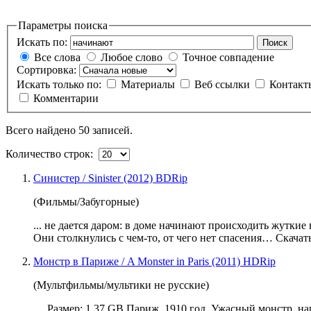
Параметры поиска
Искать по:
Поиск
Все слова
Любое слово
Точное совпадение
Сортировка:
Искать только по:
Материалы
Веб ссылки
Контак
Комментарии
Всего найдено 50 записей.
Количество строк:
Синистер / Sinister (2012) BDRip
(Фильмы/Забугорные)
... не дается даром: в доме
начинают
происходить жуткие в
Они столкнулись с чем-то, от чего нет спасения… Скачать
Монстр в Париже / A Monster in Paris (2011) HDRip
(Мультфильмы/мультики не русские)
... Размер: 1.37 GB Париж. 1910 год. Ужасный монстр, 