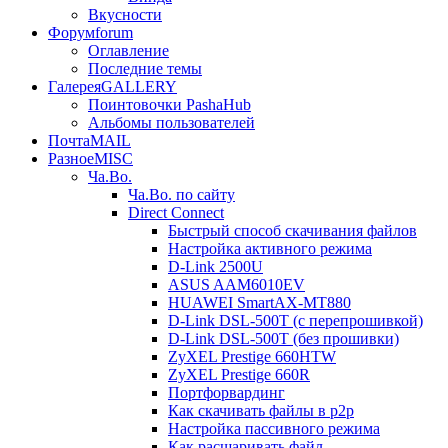
Вкусности
Форум
forum
Оглавление
Последние темы
Галерея
GALLERY
Поинтовочки PashaHub
Альбомы пользователей
Почта
MAIL
Разное
MISC
Ча.Во.
Ча.Во. по сайту
Direct Connect
Быстрый способ скачивания файлов
Настройка активного режима
D-Link 2500U
ASUS AAM6010EV
HUAWEI SmartAX-MT880
D-Link DSL-500T (c перепрошивкой)
D-Link DSL-500T (без прошивки)
ZyXEL Prestige 660HTW
ZyXEL Prestige 660R
Портфорвардинг
Как скачивать файлы в p2p
Настройка пассивного режима
Как расшаривать файл