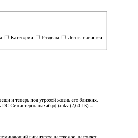
ты
Категории
Разделы
Ленты новостей
ещи и теперь под угрозой жизнь его близких.
 DC Синистер(пашахаб.рф).mkv (2,60 ГБ) ...
напоминающий гигантское насекомое, нагоняет