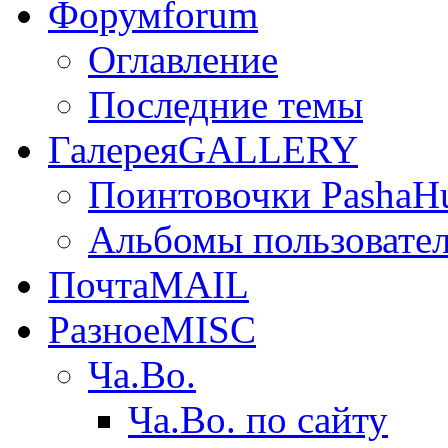
Форум
forum
Оглавление
Последние темы
Галерея
GALLERY
Поинтовочки PashaH
Альбомы пользовате
Почта
MAIL
Разное
MISC
Ча.Во.
Ча.Во. по сайту