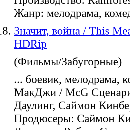
Жанр:
мелодрама
, коме
Значит, война / This Me
HDRip
(Фильмы/Забугорные)
... боевик,
мелодрама
, 
МакДжи / McG Сценари
Даулинг, Саймон Кинбе
Продюсеры: Саймон Ки