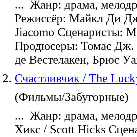
... Жанр: драма,
мелод
Режиссёр: Майкл Ди Дж
Jiacomo Сценаристы: 
Продюсеры: Томас Дж. 
де Вестелакен, Брюс Уа
Счастливчик / The Luc
(Фильмы/Забугорные)
... Жанр: драма,
мелод
Хикс / Scott Hicks Сце