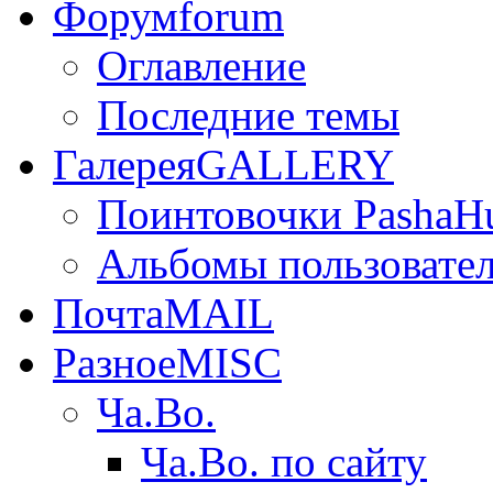
Форум
forum
Оглавление
Последние темы
Галерея
GALLERY
Поинтовочки PashaH
Альбомы пользовате
Почта
MAIL
Разное
MISC
Ча.Во.
Ча.Во. по сайту