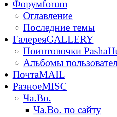
Форум
forum
Оглавление
Последние темы
Галерея
GALLERY
Поинтовочки PashaH
Альбомы пользовате
Почта
MAIL
Разное
MISC
Ча.Во.
Ча.Во. по сайту