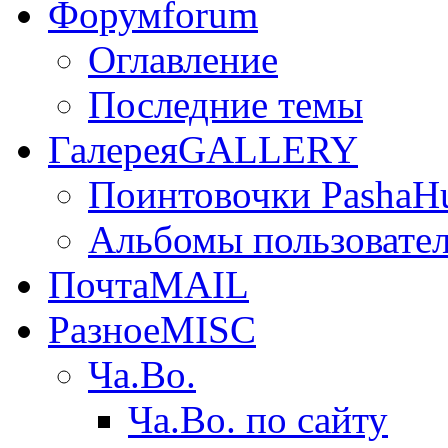
Форум
forum
Оглавление
Последние темы
Галерея
GALLERY
Поинтовочки PashaH
Альбомы пользовате
Почта
MAIL
Разное
MISC
Ча.Во.
Ча.Во. по сайту